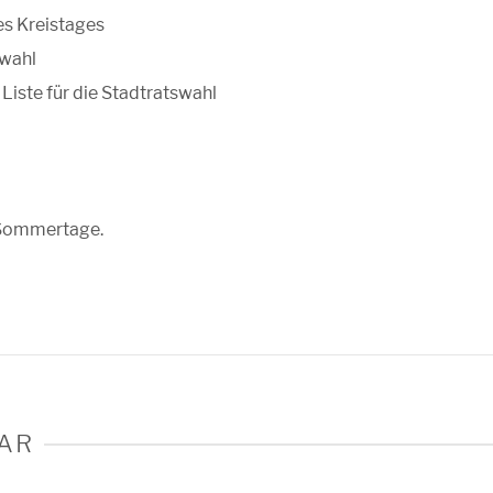
es Kreistages
awahl
iste für die Stadtratswahl
 Sommertage.
AR