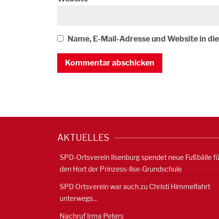
Name, E-Mail-Adresse und Website in d
AKTUELLES
SPD-Ortsverein Ilsenburg spendet neue Fußbälle fü
den Hort der Prinzess-Ilse-Grundschule
SPD Ortsverein war auch zu Christi Himmelfahrt
unterwegs…
Nachruf Irma Peters