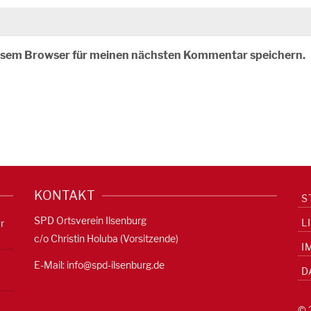
iesem Browser für meinen nächsten Kommentar speichern.
KONTAKT
S
SPD Ortsverein Ilsenburg
L
r
c/o Christin Holuba (Vorsitzende)
I
E-Mail:
info@spd-ilsenburg.de
D
© 