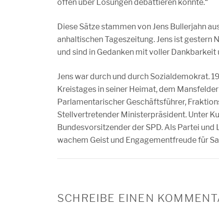
offen über Lösungen debattieren konnte.“
Diese Sätze stammen von Jens Bullerjahn aus
anhaltischen Tageszeitung. Jens ist gestern N
und sind in Gedanken mit voller Dankbarkeit u
Jens war durch und durch Sozialdemokrat. 198
Kreistages in seiner Heimat, dem Mansfelde
Parlamentarischer Geschäftsführer, Fraktio
Stellvertretender Ministerpräsident. Unter K
Bundesvorsitzender der SPD. Als Partei und La
wachem Geist und Engagementfreude für Sa
SCHREIBE EINEN KOMMENT