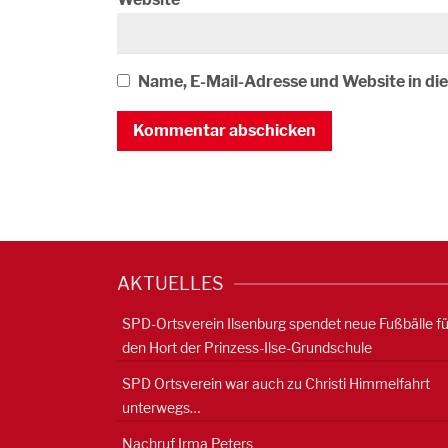
Name, E-Mail-Adresse und Website in d
AKTUELLES
SPD-Ortsverein Ilsenburg spendet neue Fußbälle fü
den Hort der Prinzess-Ilse-Grundschule
SPD Ortsverein war auch zu Christi Himmelfahrt
unterwegs…
Nachruf Irma Peters