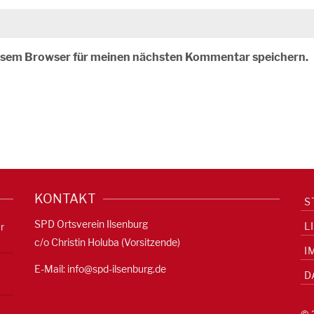
iesem Browser für meinen nächsten Kommentar speichern.
KONTAKT
S
SPD Ortsverein Ilsenburg
L
r
c/o Christin Holuba (Vorsitzende)
I
E-Mail:
info@spd-ilsenburg.de
D