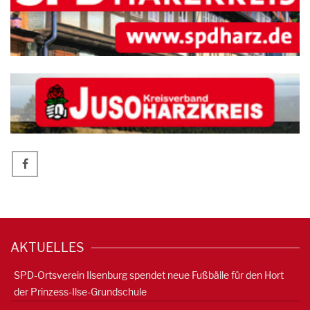
AKTUELLES
SPD-Ortsverein Ilsenburg spendet neue Fußbälle für den Hort
der Prinzess-Ilse-Grundschule