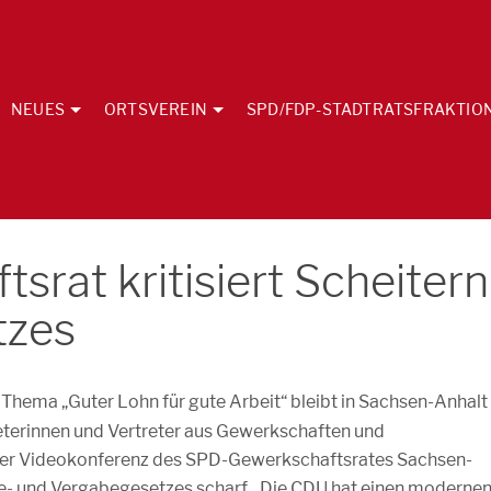
NEUES
ORTSVEREIN
SPD/FDP-STADTRATSFRAKTIO
rat kritisiert Scheitern
tzes
Thema „Guter Lohn für gute Arbeit“ bleibt in Sachsen-Anhalt
reterinnen und Vertreter aus Gewerkschaften und
einer Videokonferenz des SPD-Gewerkschaftsrates Sachsen-
ue- und Vergabegesetzes scharf. „Die CDU hat einen moderne