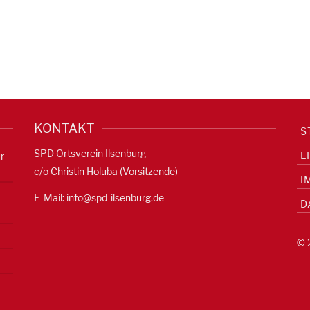
KONTAKT
S
SPD Ortsverein Ilsenburg
L
r
c/o Christin Holuba (Vorsitzende)
I
E-Mail:
info@spd-ilsenburg.de
D
© 