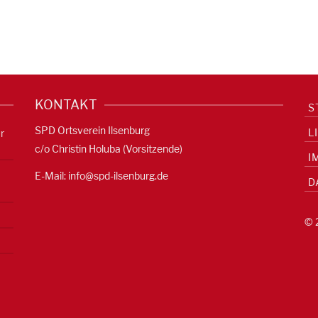
KONTAKT
S
SPD Ortsverein Ilsenburg
L
r
c/o Christin Holuba (Vorsitzende)
I
E-Mail:
info@spd-ilsenburg.de
D
© 