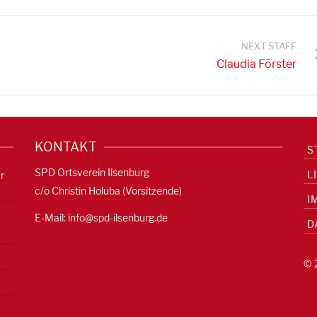
NEXT STAFF
Claudia Förster
KONTAKT
S
SPD Ortsverein Ilsenburg
L
r
c/o Christin Holuba (Vorsitzende)
I
E-Mail:
info@spd-ilsenburg.de
D
© 